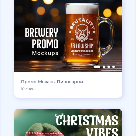
Промо-Мокапы Пивоварни
10 сцен