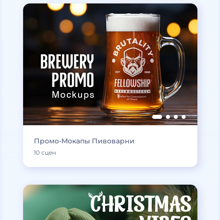
Промо-Мокапы Пивоварни
10 сцен