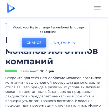
Мокапы
Брендинг
Мокапы логотипа
Would you like to change Renderforest language
to English?
Разнообразие
No, thanks
CHANGE
мокапов логотипов
компаний
Включает
20 сцен
Откройте для себя Разнообразие мокапов логотипов
компании - ваш основной ресурс для демонстрации
стиля вашего бренда в различных условиях. Каждый
мокап - от элегантных обстановок до природных
ландшафтов - предлагает уникальный фон, чтобы
подчеркнуть дизайн вашего логотипа. Идеально
подходит для презентации клиентам или портфолио.