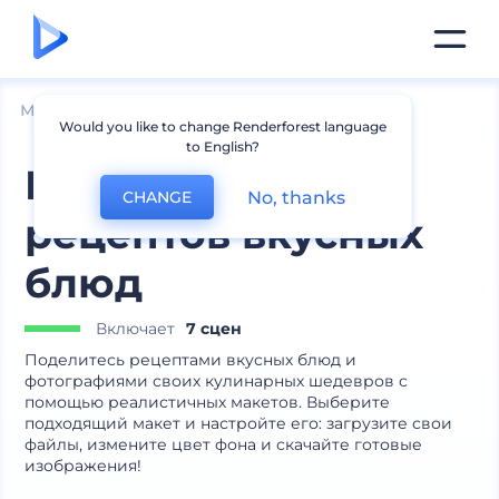
Мокапы
Печатные материалы
Мокапы книг
Would you like to change Renderforest language
to English?
Макеты с книгой
No, thanks
CHANGE
рецептов вкусных
блюд
Включает
7 сцен
Поделитесь рецептами вкусных блюд и
фотографиями своих кулинарных шедевров с
помощью реалистичных макетов. Выберите
подходящий макет и настройте его: загрузите свои
файлы, измените цвет фона и скачайте готовые
изображения!