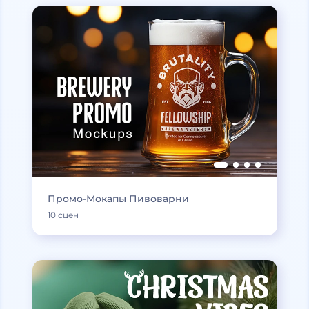
Промо-Мокапы Пивоварни
10 сцен