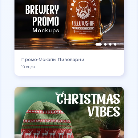
Промо-Мокапы Пивоварни
10 сцен