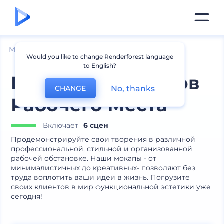
Мокапы
Брендинг
Мокапы постеров
Would you like to change Renderforest language
to English?
Комплект Мокапов
No, thanks
CHANGE
Рабочего Места
Включает
6 сцен
Продемонстрируйте свои творения в различной
профессиональной, стильной и организованной
рабочей обстановке. Наши мокапы - от
минималистичных до креативных- позволяют без
труда воплотить ваши идеи в жизнь. Погрузите
своих клиентов в мир функциональной эстетики уже
сегодня!