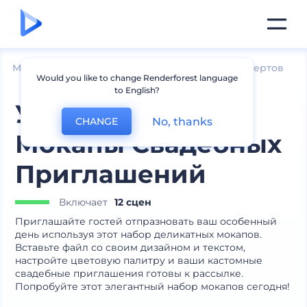
Мокапы
Печатные материалы
Мокапы конвертов
Would you like to change Renderforest language
to English?
Утонченные
No, thanks
CHANGE
Мокапы Свадебных
Приглашений
Включает
12 сцен
Приглашайте гостей отпразновать ваш особенный
день используя этот набор деликатных мокапов.
Вставьте файл со своим дизайном и текстом,
настройте цветовую палитру и ваши кастомные
свадебные приглашения готовы к рассылке.
Попробуйте этот элегантный набор мокапов сегодня!