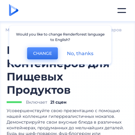
Мокапы
Печатные материалы
Мокапы стикеров
Would you like to change Renderforest language
to English?
Коллекция
No, thanks
CHANGE
Контейнеров для
Пищевых
Продуктов
Включает
21 сцен
Усовершенствуйте свою презентацию с помощью
нашей коллекции гиперреалистичных мокапов.
Демонстрируйте свои вкусные блюда в различных
контейнерах, продуманных до мельчайших деталей.
Будь вы шеф-поваром, фуд-блогером или