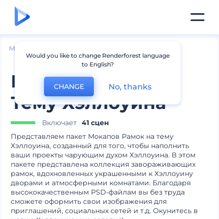
Мокапы
Интерьер
Мокапы рамок
Would you like to change Renderforest language
to English?
Мокапы Рамок на
No, thanks
CHANGE
Тему Хэллоуина
Включает
41 сцен
Представляем пакет Мокапов Рамок на тему
Хэллоуина, созданный для того, чтобы наполнить
ваши проекты чарующим духом Хэллоуина. В этом
пакете представлена коллекция завораживающих
рамок, вдохновленных украшенными к Хэллоуину
дворами и атмосферными комнатами. Благодаря
высококачественным PSD-файлам вы без труда
сможете оформить свои изображения для
приглашений, социальных сетей и т.д. Окунитесь в