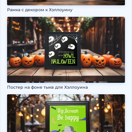
Рамка с декором к Хэллоуину
Постер на фоне тыкв для Хэллоуина