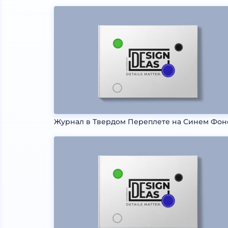
Журнал в Твердом Переплете на Синем Фон