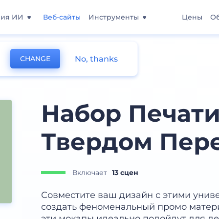
ния ИИ
Веб-сайты
Инструменты
Цены
О
No, thanks
CHANGE
иг
Набор Печати
Твердом Пер
Включает
13 сцен
Совместите ваш дизайн с этими унив
создать феноменальный промо матери
эти мокапы идеально подойдут для д