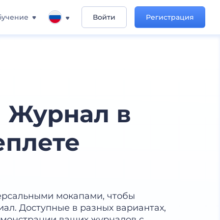
бучение
Войти
Регистрация
 Журнал в
еплете
ерсальными мокапами, чтобы
ал. Доступные в разных вариантах,
емонстрации ваших журналов с