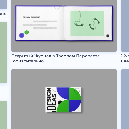
оне
Открытый Журнал в Твердом Переплете
Жур
Горизонтально
Све