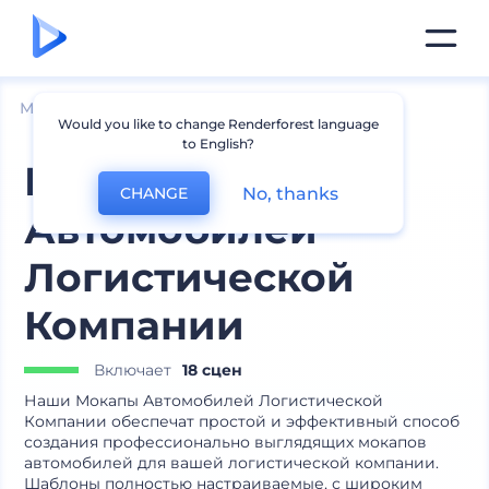
Мокапы
Брендинг
Мокапы транспорта
Would you like to change Renderforest language
to English?
Мокапы
No, thanks
CHANGE
Автомобилей
Логистической
Компании
Включает
18 сцен
Наши Мокапы Автомобилей Логистической
Компании обеспечат простой и эффективный способ
создания профессионально выглядящих мокапов
автомобилей для вашей логистической компании.
Шаблоны полностью настраиваемые, с широким