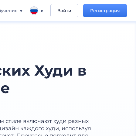
бучение
Войти
Регистрация
ких Худи в
ле
м стиле включают худи разных
дизайн каждого худи, используя
текст. Прекрасно подходит для