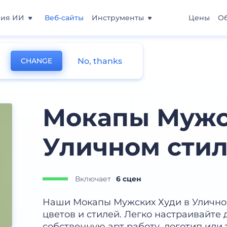
ния ИИ
Веб-сайты
Инструменты
Цены
О
No, thanks
CHANGE
Мокапы Мужс
Уличном сти
Включает
6 сцен
Наши Мокапы Мужских Худи в Улично
цветов и стилей. Легко настраивайте 
собственную арт работу, логотип или 