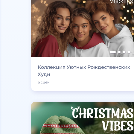
Коллекция Уютных Рождественских
Худи
6 сцен