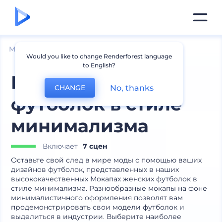
Мокапы
Одежда
Мокапы футболок
Would you like to change Renderforest language
to English?
Мокапы женских
No, thanks
CHANGE
футболок в стиле
минимализма
Включает
7 сцен
Оставьте свой след в мире моды с помощью ваших
дизайнов футболок, представленных в наших
высококачественных Мокапах женских футболок в
стиле минимализма. Разнообразные мокапы на фоне
минималистичного оформления позволят вам
продемонстрировать свои модели футболок и
выделиться в индустрии. Выберите наиболее