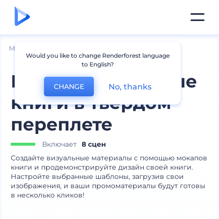
Мокапы
Печатные материалы
Мокапы книг
Would you like to change Renderforest language
to English?
Минималистичные
No, thanks
CHANGE
книги в твердом
переплете
Включает
8 сцен
Создайте визуальные материалы с помощью мокапов
книги и продемонстрируйте дизайн своей книги.
Настройте выбранные шаблоны, загрузив свои
изображения, и ваши промоматериалы будут готовы
в несколько кликов!