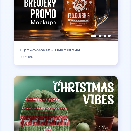
Промо-Мокапы Пивоварни
10 сцен