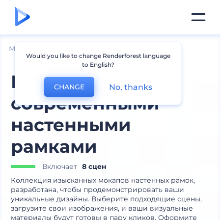
Мокапы
Интерьер
Мокапы рамок
Would you like to change Renderforest language
to English?
Мокапы c
No, thanks
CHANGE
современными
настенными
рамками
Включает
8 сцен
Коллекция изысканных мокапов настенных рамок,
разработана, чтобы продемонстрировать ваши
уникальные дизайны. Выберите подходящие сцены,
загрузите свои изображения, и ваши визуальные
материалы будут готовы в пару кликов. Оформите