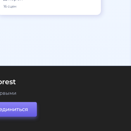
16 сцен
rest
ервыми
единиться