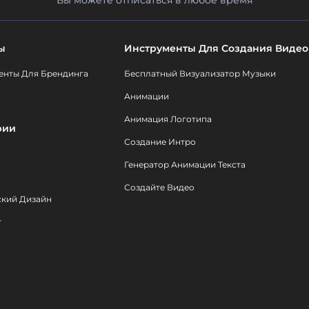
ы
Инструменты Для Создания Видео
енты Для Брендинга
Бесплатный Визуализатор Музыки
Анимации
Анимация Логотипа
рии
Создание Интро
Генератор Анимации Текста
Создайте Видео
ский Дизайн
т