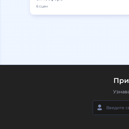
6 сцен
При
Узнав