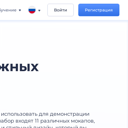
бучение
Войти
Регистрация
ажных
 использовать для демонстрации
абор входят 11 различных мокапов,
 и стильный дизайн, который вы