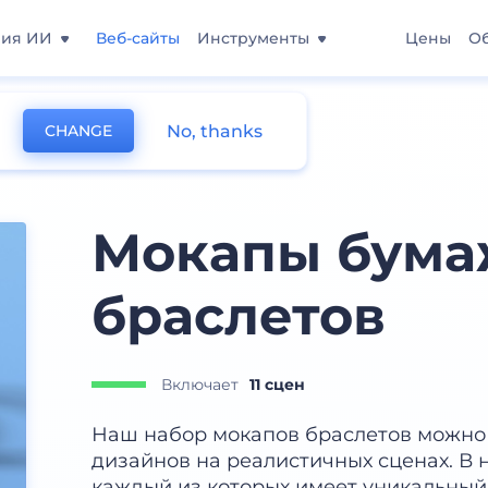
ния ИИ
Веб-сайты
Инструменты
Цены
О
No, thanks
CHANGE
Мокапы бум
браслетов
Включает
11 сцен
Наш набор мокапов браслетов можно
дизайнов на реалистичных сценах. В н
каждый из которых имеет уникальный