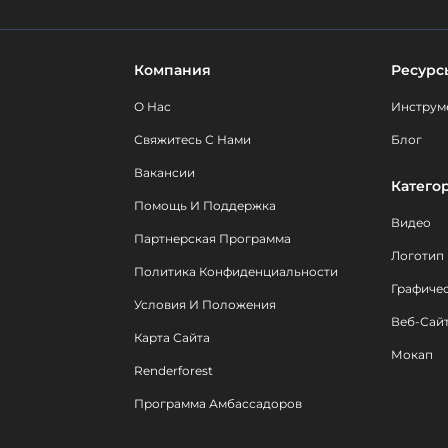
Компания
Ресурс
О Нас
Инструм
Свяжитесь С Нами
Блог
Вакансии
Катего
Помощь И Поддержка
Видео
Партнерская Программа
Логотип
Политика Конфиденциальности
Графиче
Условия И Положения
Веб-Сай
Карта Сайта
Мокап
Renderforest
Программа Амбассадоров