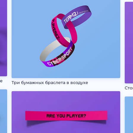
не
Три бумажных браслета в воздухе
Сто