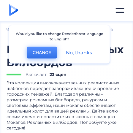
Мокапы
Брендинг
Мокапы афиш и баннеров
Would you like to change Renderforest language
to English?
Мокапы Рекламных
No, thanks
CHANGE
Билбордов
Включает
23 сцен
Эта коллекция высококачественных реалистичных
шаблонов передает завораживающее очарование
городских пейзажей. Благодаря различным
размерам рекламных билбордов, ракурсам и
световым эффектам, наши мокапы обеспечивают
идеальный холст для вашей рекламы. Дайте волю
своим идеям и воплотите их в жизнь с помощью
Мокапов Рекламных Билбордов. Попробуйте уже
сегодня!