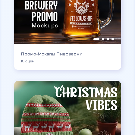
Промо-Мокапы Пивоварни
10 сцен