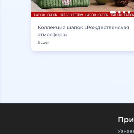
Коллекция шапок «Рождественская
атмосфера»
6 сцен
При
Узнав