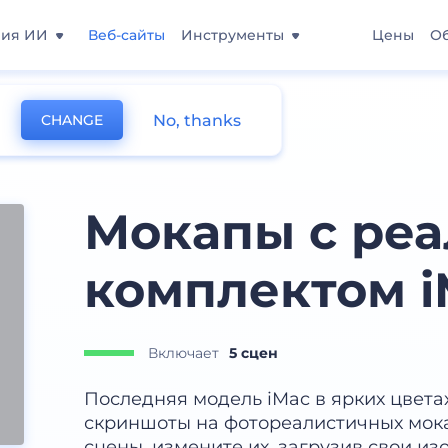
ния ИИ
Веб-сайты
Инструменты
Цены
О
No, thanks
CHANGE
ла
Мокапы с ре
комплектом i
Включает
5 сцен
Последняя модель iMac в ярких цвет
скриншоты на фотореалистичных мок
сцены, измените их, загрузив свои из