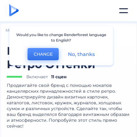
Мокапы
Устройства
Мокапы ноутбуков
Would you like to change Renderforest language
to English?
Набор Мокапов
No, thanks
CHANGE
Ретро Оттенки
Включает
11 сцен
Продвигайте свой бренд с помощью мокапов
канцелярских принадлежностей в стиле ретро.
Демонстрируйте дизайн визитных карточек,
каталогов, листовок, кружек, журналов, холщовых
сумок и различных устройств. Сделайте так, чтобы
ваш бренд выделялся благодаря винтажным образам
и атмосферности. Попробуйте этот стиль прямо
сейчас!