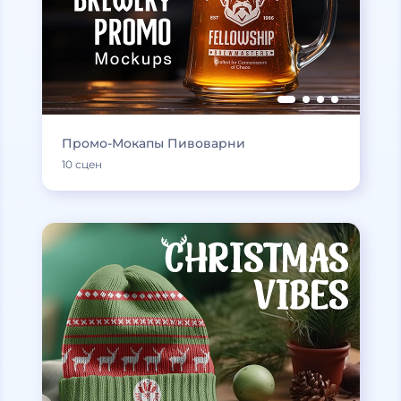
Промо-Мокапы Пивоварни
10 сцен