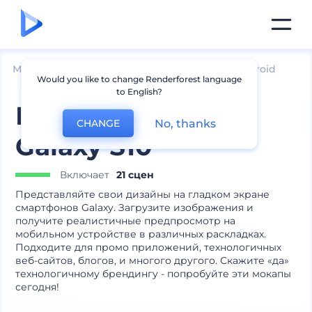
Мокапы
Устройства
Мокапы устройств Android
Would you like to change Renderforest language
to English?
Мокапы Samsung
No, thanks
CHANGE
Galaxy S10
Включает
21 сцен
Представляйте свои дизайны на гладком экране
смартфонов Galaxy. Загрузите изображения и
получите реалистичные предпросмотр на
мобильном устройстве в различных раскладках.
Подходите для промо приложений, технологичных
веб-сайтов, блогов, и многого другого. Скажите «да»
технологичному брендингу - попробуйте эти мокапы
сегодня!