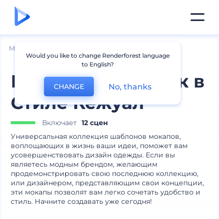
Мокапы
Одежда
Мокапы футболок
Would you like to change Renderforest language
to English?
Мокапы Футболок в
No, thanks
CHANGE
Стиле Кежуал
Включает
12 сцен
Универсальная коллекция шаблонов мокапов,
воплощающих в жизнь ваши идеи, поможет вам
усовершенствовать дизайн одежды. Если вы
являетесь модным брендом, желающим
продемонстрировать свою последнюю коллекцию,
или дизайнером, представляющим свои концепции,
эти мокапы позволят вам легко сочетать удобство и
стиль. Начните создавать уже сегодня!