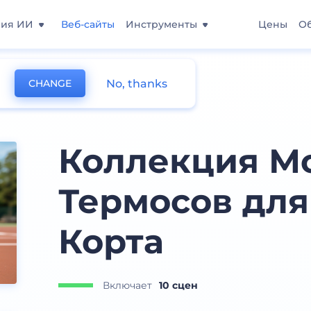
ния ИИ
Веб-сайты
Инструменты
Цены
О
No, thanks
CHANGE
Коллекция М
Термосов для
Корта
Включает
10 сцен