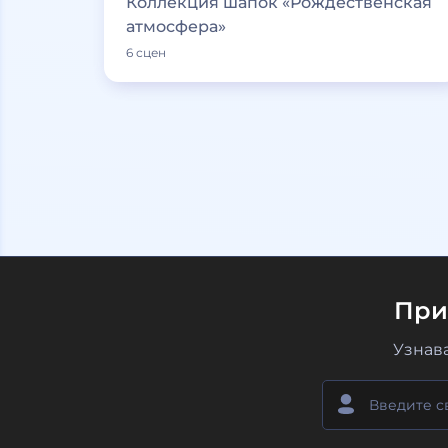
Коллекция шапок «Рождественская
атмосфера»
6 сцен
При
Узнав