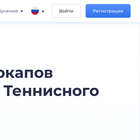
бучение
Войти
Регистрация
окапов
 Теннисного