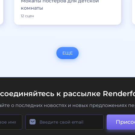
Мокапы постеров для детской
комнаты
12 сцен
ЕЩЕ
соединяйтесь к рассылке Renderfo
айте о последних новостях и новых предложениях п
Присо