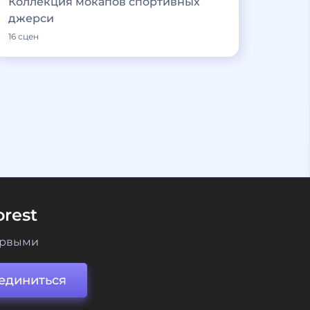
Коллекция мокапов спортивных
джерси
16 сцен
rest
ервыми
единиться