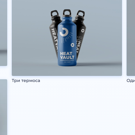
Три термоса
Оди