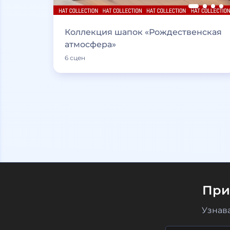
Коллекция шапок «Рождественская
атмосфера»
6 сцен
При
Узнав