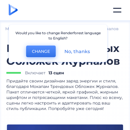
Мокапы
Печатные материалы
Мокапы журналов
Would you like to change Renderforest language
to English?
Мокапы Трендовых
No, thanks
CHANGE
Обложек Журналов
Включает
13 сцен
Придайте своим дизайнам заряд энергии и стиля,
благодаря Мокапам Трендовых Обложек Журналов.
Пакет отличается четкой, яркой графикой, жирным
шрифтом и потрясающими макетами. Плюс ко всему,
сцены легко настроить и адаптировать под ваш
стиль публикации. Попробуйте уже сегодня!