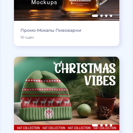
Промо-Мокапы Пивоварни
10 сцен