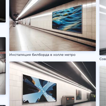
Инсталяция билборда в холле метро
Сов