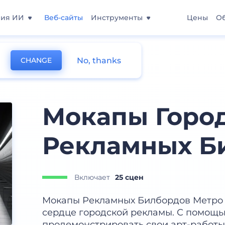
ния ИИ
Веб-сайты
Инструменты
Цены
О
No, thanks
CHANGE
ров
Мокапы Горо
Рекламных Б
Включает
25 сцен
Мокапы Рекламных Билбордов Метро 
сердце городской рекламы. С помощью
продемонстрировать свои арт-работы