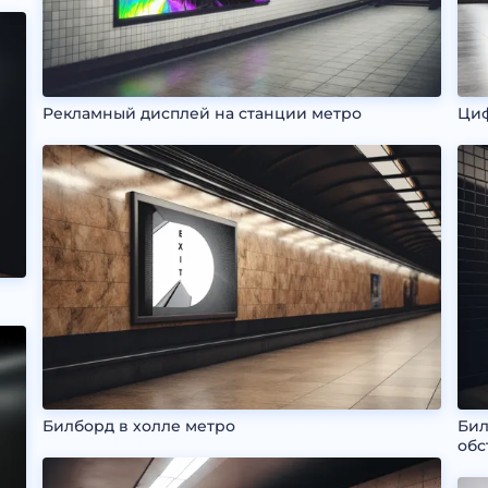
Рекламный дисплей на станции метро
Циф
Билборд в холле метро
Бил
обс