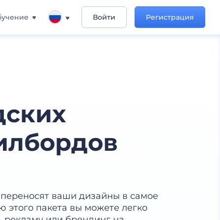
бучение
Войти
Регистрация
дских
илбордов
переносят ваши дизайны в самое
 этого пакета вы можете легко
, рекламу или брендинг на