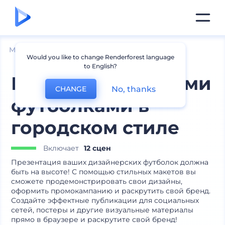
Мокапы
Одежда
Мокапы футболок
Would you like to change Renderforest language
to English?
Макеты с мужскими
No, thanks
CHANGE
футболками в
городском стиле
Включает
12 сцен
Презентация ваших дизайнерских футболок должна
быть на высоте! С помощью стильных макетов вы
сможете продемонстрировать свои дизайны,
оформить промокампанию и раскрутить свой бренд.
Создайте эффектные публикации для социальных
сетей, постеры и другие визуальные материалы
прямо в браузере и раскрутите свой бренд!