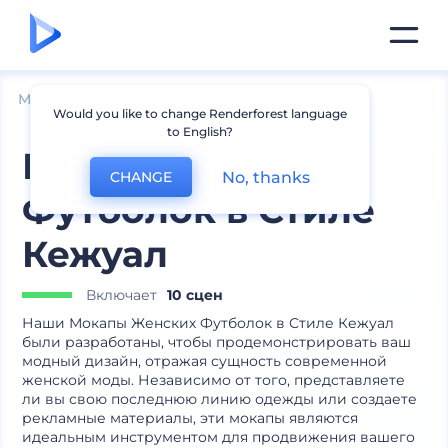
Мокапы
Одежда
Мокапы футболок
Would you like to change Renderforest language
to English?
Мокапы Женских
No, thanks
CHANGE
Футболок в Стиле
Кежуал
Включает
10 сцен
Наши Мокапы Женских Футболок в Стиле Кежуал
были разработаны, чтобы продемонстрировать ваш
модный дизайн, отражая сущность современной
женской моды. Независимо от того, представляете
ли вы свою последнюю линию одежды или создаете
рекламные материалы, эти мокапы являются
идеальным инструментом для продвижения вашего