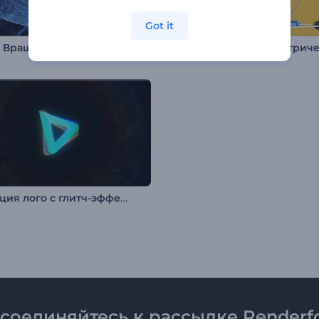
Got it
: Вращение сюрикена
Анимация лого с глитч-эффектом
соединяйтесь к рассылке Renderfo