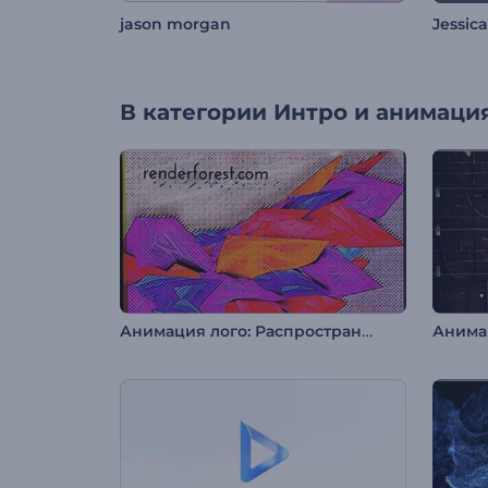
jason morgan
Jessica
В категории
Интро и анимация
Анимация лого: Распространение искусства