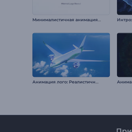
Минималистичная анимация лого
Интро
Анимация лого: Реалистичный самолет
При