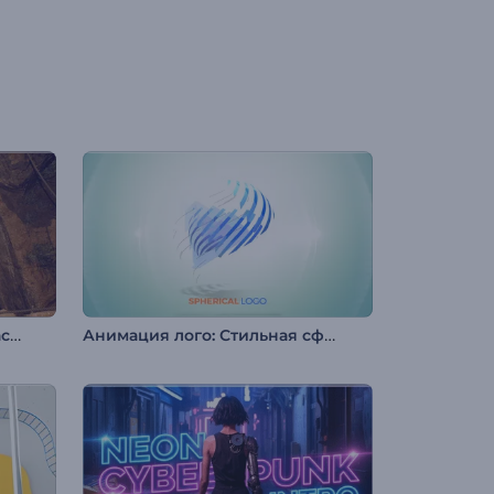
Интро: Археологические раскопки
Анимация лого: Стильная сфера