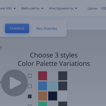
ния ИИ
Веб-сайты
Инструменты
Цены
Об
No, thanks
CHANGE