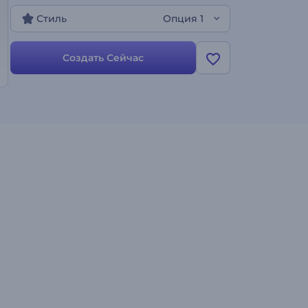
превью. Создайте ролик с анимацией "Изящная
Стиль
Опция 1
ткань"!
Создать Сейчас