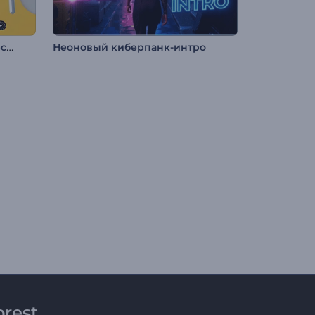
Анимация лого: Геометрическая абстракция
Неоновый киберпанк-интро
rest