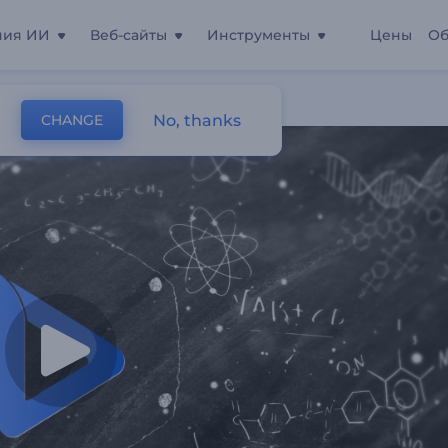
ния ИИ
Веб-сайты
Инструменты
Цены
Об
си
No, thanks
CHANGE