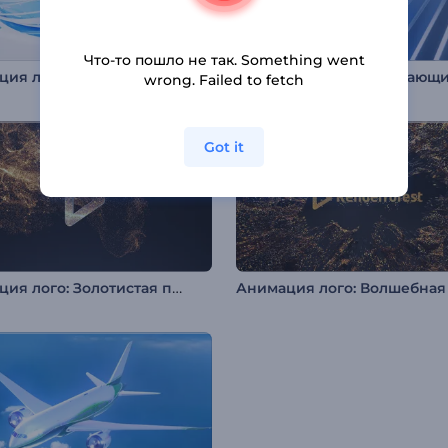
Что-то пошло не так. Something went
ия лого из лент
wrong. Failed to fetch
Got it
Анимация лого: Золотистая пыль