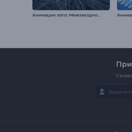
Анимация лого: Межзвездное путешествие
При
Узнав