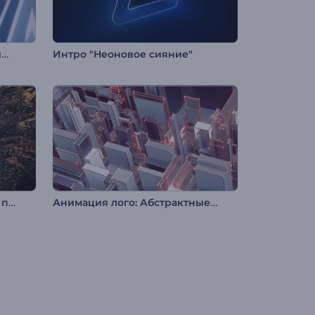
Интро: Фигуры с вращающимися краями
Интро "Неоновое сияние"
Анимация лого: Волшебная пыль
Анимация лого: Абстрактные модули