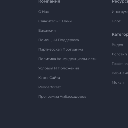
Компания
Ресурс
О Нас
Инструм
Свяжитесь С Нами
Блог
Вакансии
Катего
Помощь И Поддержка
Видео
Партнерская Программа
Логотип
Политика Конфиденциальности
Графиче
Условия И Положения
Веб-Сай
Карта Сайта
Мокап
Renderforest
Программа Амбассадоров