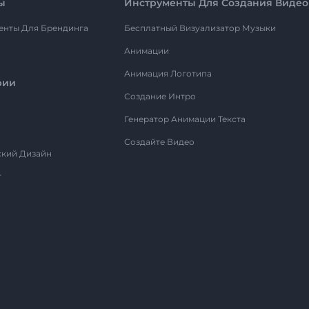
ы
Инструменты Для Создания Видео
енты Для Брендинга
Бесплатный Визуализатор Музыки
Анимации
Анимация Логотипа
рии
Создание Интро
Генератор Анимации Текста
Создайте Видео
ский Дизайн
т