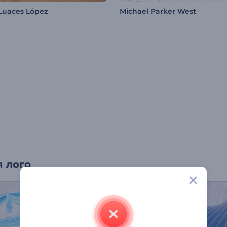
Luaces López
Michael Parker West
 лого