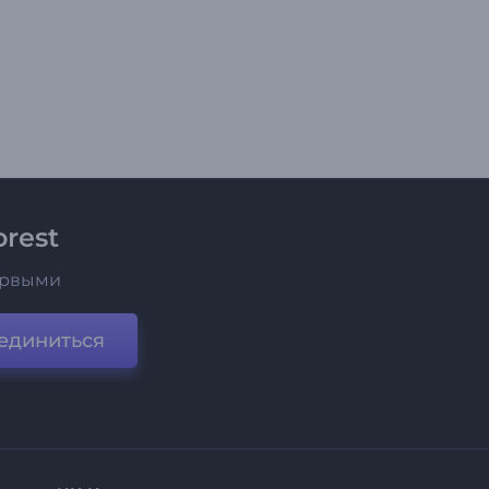
rest
ервыми
единиться