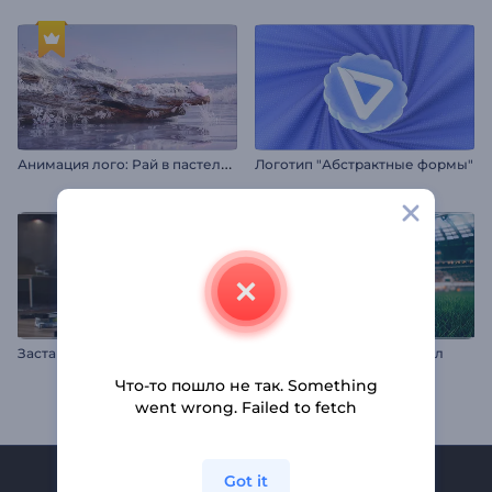
А
нимация лого: Рай в пастельных тонах
Логотип "Абстрактные формы"
Заставка в стиле ретро ТВ
3D-анимация лого: Футбол
Что-то пошло не так. Something
went wrong. Failed to fetch
Got it