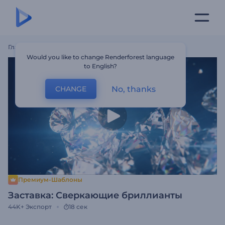
Главная
Шаблоны
Заставка: Сверкающие Бриллианты
Would you like to change Renderforest language
to English?
No, thanks
CHANGE
Премиум-Шаблоны
Заставка: Сверкающие бриллианты
44K+
Экспорт
18 сек