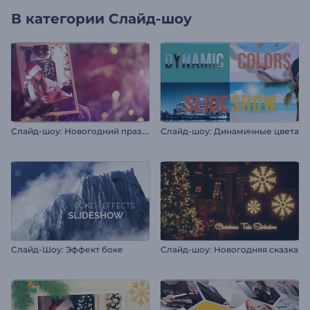
В категории
Слайд-шоу
С
лайд-шоу: Новогодний праздник
Слайд-шоу: Динамичные цвета
Слайд-Шоу: Эффект боке
Слайд-шоу: Новогодняя cказка