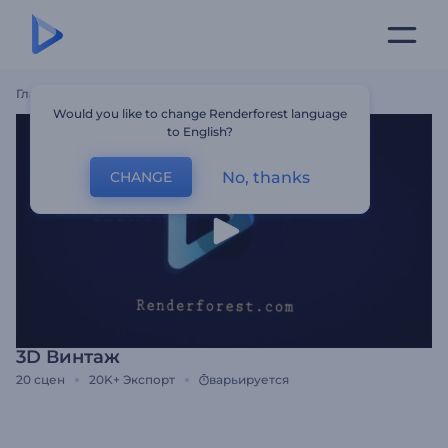
Главная
Шаблоны
3D Винтаж
Would you like to change Renderforest language
to English?
No, thanks
CHANGE
3D Винтаж
20
сцен
20K+
Экспорт
варьируется