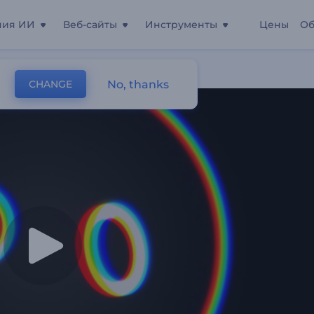
ния ИИ
Веб-сайты
Инструменты
Цены
Об
No, thanks
CHANGE