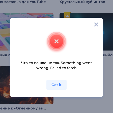
я заставка для YouTube
Хрустальный куб-интро
Анимация лого: Кинетические шары
Что-то пошло не так. Something went
wrong. Failed to fetch
Got it
Вступление к «Огненному вихрю»