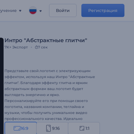
учение
Войти
Регистрация
Интро "Абстрактные глитчи"
7K+
Экспорт
7 сек
Представьте свой логотип с электризующим
эффектом, используя наш Интро "Абстрактные
глитчи". Благодаря эффекту глитча и ярким
абстрактным формам ваш логотип будет
выглядеть энергично и ярко.
Персонализируйте его при помощи своего
логотипа, названия компании, теглайна и
музыки, чтобы получить уникальное видео
профессионального качества. Идеально
подходит для технологических компаний,
16:9
9:16
1:1
игровых каналов, создателей креативного