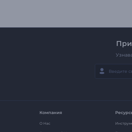
При
Узнав
Компания
Ресурс
О Нас
Инструм