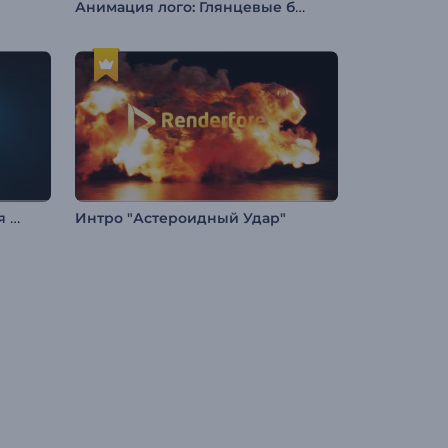
Анимация лого: Глянцевые бабочки
Анимация лого: Светящийся неон
Интро "Астероидный Удар"