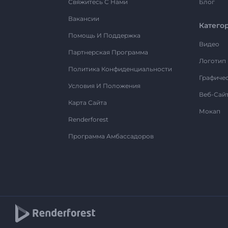
Свяжитесь С Нами
Блог
Вакансии
Катего
Помощь И Поддержка
Видео
Партнерская Программа
Логотип
Политика Конфиденциальности
Графиче
Условия И Положения
Веб-Сай
Карта Сайта
Мокап
Renderforest
Программа Амбассадоров