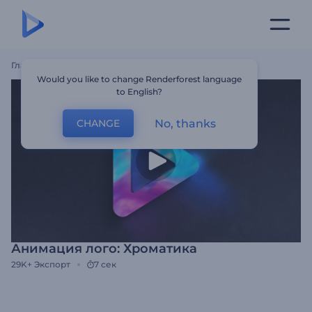
Главная
Шаблоны
Анимация Лого: Хроматика
Would you like to change Renderforest language
to English?
No, thanks
CHANGE
Анимация лого: Хроматика
29K+
Экспорт
7 сек