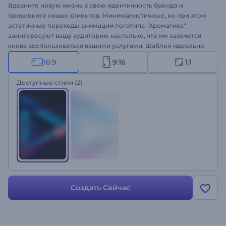
Вдохните новую жизнь в свою идентичность бренда и
привлеките новых клиентов. Минималистичные, но при этом
эстетичные переходы анимации логотипа "Хроматика"
заинтересуют вашу аудиторию настолько, что им захочется
снова воспользоваться вашими услугами. Шаблон идеально
подходит для оформления интро, конечных заставок, заставок
16:9
9:16
1:1
к презентациям, рекламных видео и многих других проектов.
Создайте свое видео сегодня же!
Доступные стили
(2)
Создать Сейчас