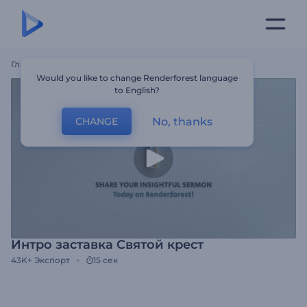
Главная
Шаблоны
Интро Заставка Святой Крест
Would you like to change Renderforest language
to English?
No, thanks
CHANGE
Интро заставка Святой крест
43K+
Экспорт
15 сек