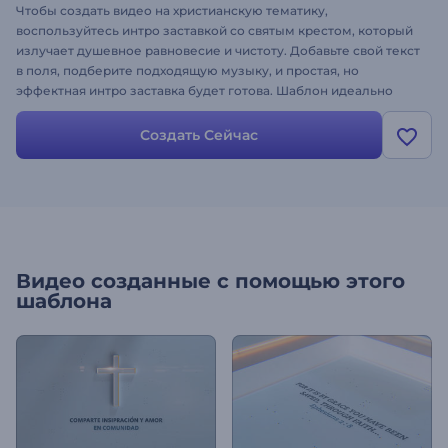
Чтобы создать видео на христианскую тематику,
воспользуйтесь интро заставкой со святым крестом, который
излучает душевное равновесие и чистоту. Добавьте свой текст
в поля, подберите подходящую музыку, и простая, но
эффектная интро заставка будет готова. Шаблон идеально
подходит для оформления роликов для христианских школ,
религиозных общин, благотворительных организаций и др.
Создать Сейчас
Создайте видеоролик с помощью шаблона интро заставки
"Святой крест"!
Видео созданные с помощью этого
шаблона