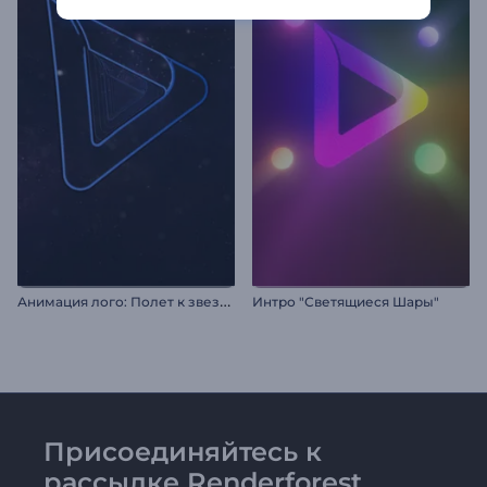
А
нимация лого: Полет к звездам
Интро "Светящиеся Шары"
Присоединяйтесь к
рассылке Renderforest