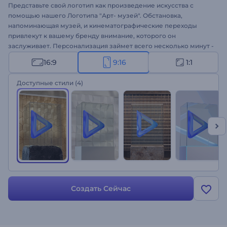
Представьте свой логотип как произведение искусства с
помощью нашего Логотипа "Арт- музей". Обстановка,
напоминающая музей, и кинематографические переходы
привлекут к вашему бренду внимание, которого он
заслуживает. Персонализация займет всего несколько минут -
загрузите логотип, напишите слоган и дополните интро
16:9
9:16
1:1
спокойным фоновым музыкальным треком. Это идеальный
вариант для выставок, галерей, творческих студий и других
Доступные стили
(4)
культурных проектов. Создайте его прямо сейчас и
продемонстрируйте свой бренд с художественным вкусом!
Создать Сейчас