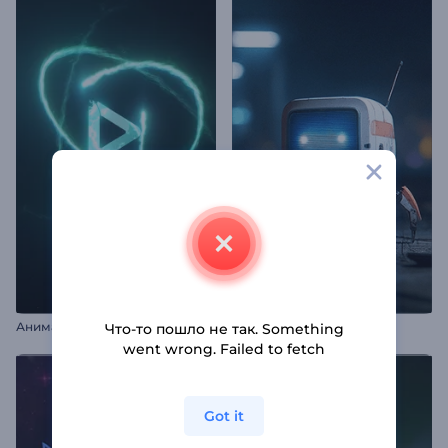
А
нимация лого: Столкновение частиц
Интро "Робот-паук"
Что-то пошло не так. Something
went wrong. Failed to fetch
Got it