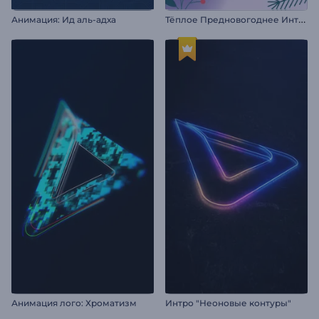
Т
ёплое Предновогоднее Интро
Анимация: Ид аль-адха
Анимация лого: Хроматизм
Интро "Неоновые контуры"