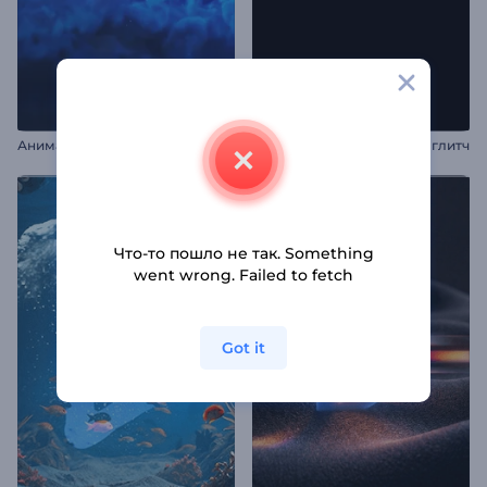
А
нимация лого: Взрыв в гиперпространстве
Анимация лого: Быстрый глитч
Что-то пошло не так. Something
went wrong. Failed to fetch
Got it