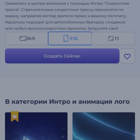
Окажитесь в центре внимания с помощью Интро "Скоростная
трасса". Стремительные скоростные трассы проносятся по
экрану, направляя взгляд зрителя прямо к вашему логотипу.
Идеально подходит для автомобильных брендов, гонщиков
или любых высокоскоростных проектов. Загрузите свой
логотип, напишите слоган и добавьте фоновую музыку, чтобы
16:9
9:16
1:1
она соответствовала вашему настроению. Используйте его
для промо-роликов, видеороликов в социальных сетях или
презентаций, которым нужен заряд адреналина. Попробуйте
Создать Сейчас
прямо сейчас!
В категории
Интро и анимация лого