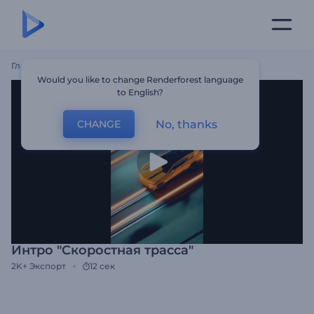
Главная
Шаблоны
Интро "Скоростная Трасса"
Would you like to change Renderforest language
to English?
No, thanks
CHANGE
Интро "Скоростная трасса"
2K+
Экспорт
12 сек