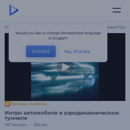
Главная
Шаблоны
Интро Автомобиля В Аэродинамическом Тунн
Would you like to change Renderforest language
to English?
No, thanks
CHANGE
Премиум-Шаблоны
Интро автомобиля в аэродинамическом
туннеле
787
Экспорт
12 сек