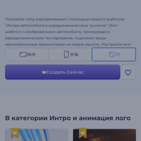
Познайте силу аэродинамики с помощью нашего шаблона
"Интро автомобиля в аэродинамическом туннеле". Этот
шаблон с изображением автомобиля, проходящего
аэродинамические тестирования, поднимет ваши
автомобильные презентации на новую высоту. Настройте его
в соответствии с логотипом, слоганами и фоновой музыкой
16:9
9:16
1:1
вашего бренда, чтобы создать индивидуальное вступление,
отражающее ваш инновационный дух. Идеально подходит для
презентации новых моделей автомобилей, освещения
Создать Сейчас
технологических достижений, демонстрации возможностей
автомобиля и т. д. Создайте прямо сейчас!
В категории
Интро и анимация лого