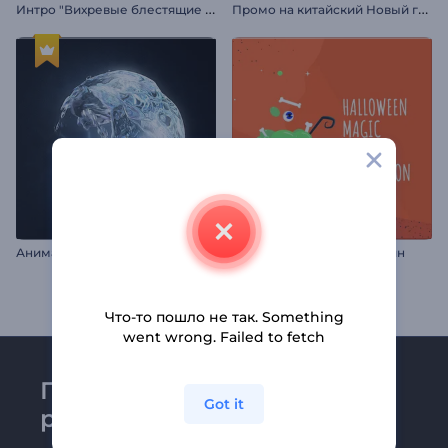
И
нтро "Вихревые блестящие частицы"
П
ромо на китайский Новый год
А
нимация лого: Вода во вращении
Приглашение на Хэллоуин
Что-то пошло не так. Something
went wrong. Failed to fetch
Присоединяйтесь к
Got it
рассылке Renderforest