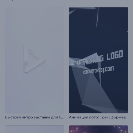
Б
ыстрая интро заставка для бизнеса
Анимация лого: Трансформер