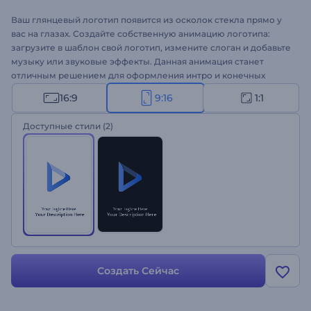
Ваш глянцевый логотип появится из осколок стекла прямо у
вас на глазах. Создайте собственную анимацию логотипа:
загрузите в шаблон свой логотип, измените слоган и добавьте
музыку или звуковые эффекты. Данная анимация станет
отличным решением для оформления интро и конечных
заставок для YouTube, промороликов, рекламы и других
16:9
9:16
1:1
креативных проектов. Пора впечатлить аудиторию новой
анимацией логотипа!
Доступные стили
(2)
Создать Сейчас