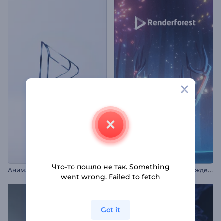
Что-то пошло не так. Something
П
оявление логотипа с рождественским оленем
Анимация лого: Чистые линии
went wrong. Failed to fetch
Got it