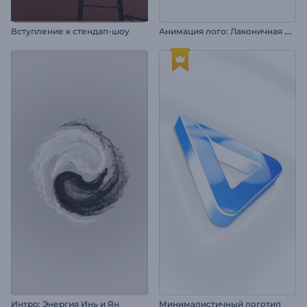
А
нимация лого: Лаконичная форма
Вступление к стендап-шоу
Интро: Энергия Инь и Ян
Минималистичный логотип