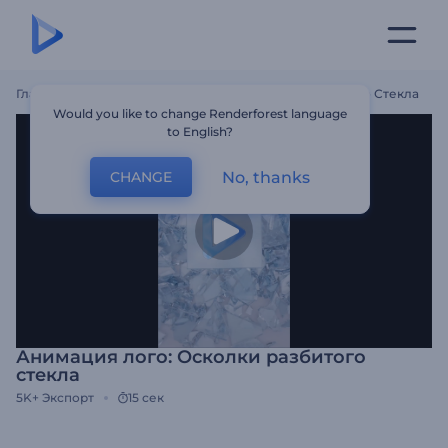
Главная
Шаблоны
Анимация Лого: Осколки Разбитого Стекла
Would you like to change Renderforest language
to English?
No, thanks
CHANGE
Анимация лого: Осколки разбитого
стекла
5K+
Экспорт
15 сек