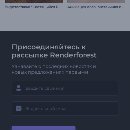
В
идезаставка "Светящийся Рамадан"
А
нимация лого: Мозаичная плоскость
Присоединяйтесь к
рассылке Renderforest
Узнавайте о последних новостях и
новых предложениях первыми