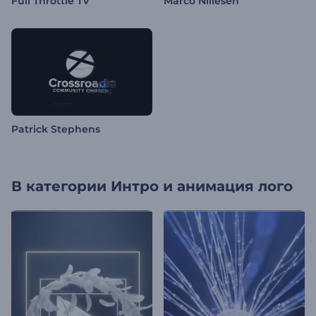
Full Throttle TV
Marco Nillesen
Patrick Stephens
В категории
Интро и анимация лого