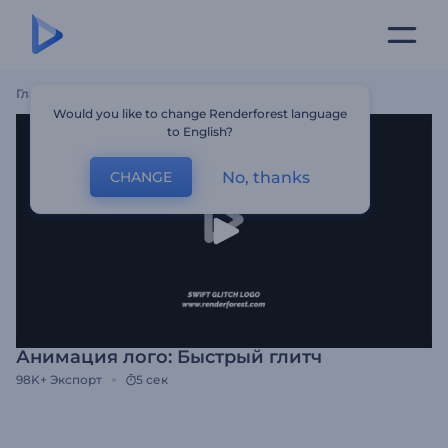
Главная
Шаблоны
Анимация Лого: Быстрый Глитч
Would you like to change Renderforest language
to English?
No, thanks
CHANGE
Анимация лого: Быстрый глитч
98K+
Экспорт
5 сек