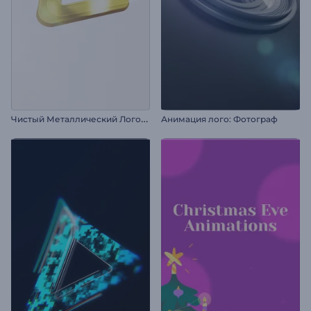
Ч
истый Металлический Логотип
Анимация лого: Фотограф