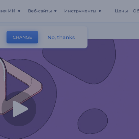
ния ИИ
Веб-сайты
Инструменты
Цены
Об
No, thanks
CHANGE