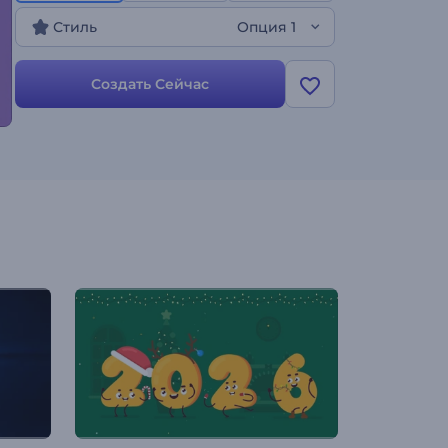
ориентированных на любителей домашних
Стиль
Опция 1
животных, детей или всех, кто хочет придать
шарм своему бренду. Создавайте уже сейчас и
подарите своим видео незабываемое начало!
Создать Сейчас