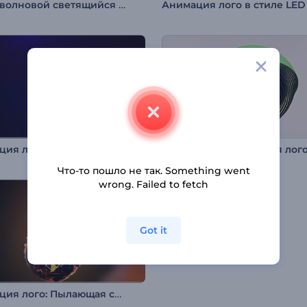
Ретро-волновoй светящийся логотип
Анимация лого в стиле LED
Анимация лого: Вспышка света
Что-то пошло не так. Something went
wrong. Failed to fetch
Got it
Анимация лого: Пылающая сфера