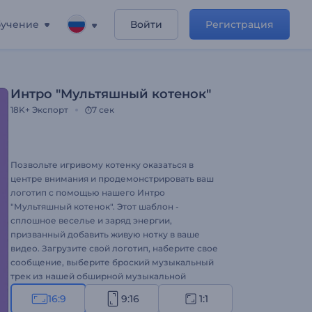
учение
Войти
Регистрация
Интро "Мультяшный котенок"
18K+
Экспорт
7 сек
Позвольте игривому котенку оказаться в
центре внимания и продемонстрировать ваш
логотип с помощью нашего Интро
"Мультяшный котенок". Этот шаблон -
сплошное веселье и заряд энергии,
призванный добавить живую нотку в ваше
видео. Загрузите свой логотип, наберите свое
сообщение, выберите броский музыкальный
трек из нашей обширной музыкальной
библиотеки - и готово! Идеально подходит для
16:9
9:16
1:1
увлекательных интро и вступительных роликов,