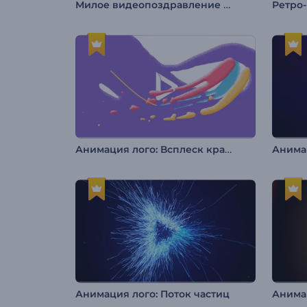
Милое видеопоздравление на Пасху
Анимация лого: Всплеск красок
Анимация лого: Поток частиц