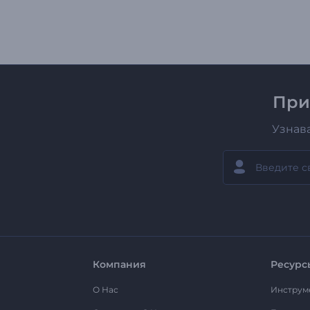
При
Узнав
Компания
Ресурс
О Нас
Инструм