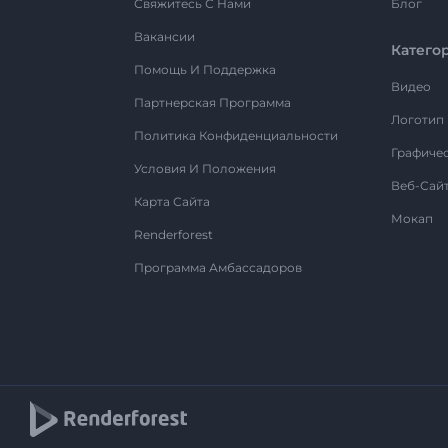
Свяжитесь С Нами
Блог
Вакансии
Катего
Помощь И Поддержка
Видео
Партнерская Программа
Логотип
Политика Конфиденциальности
Графиче
Условия И Положения
Веб-Сай
Карта Сайта
Мокап
Renderforest
Программа Амбассадоров