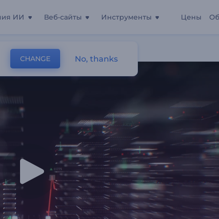
ния ИИ
Веб-сайты
Инструменты
Цены
Об
No, thanks
CHANGE