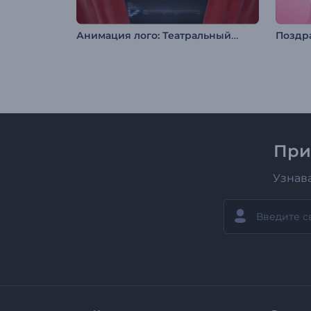
Анимация лого: Театральный занавес
При
Узнав