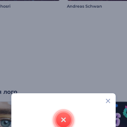
lhosri
Andreas Schwan
 лого