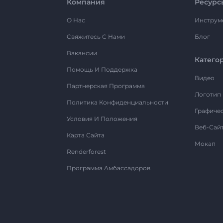
Компания
Ресурс
О Нас
Инструм
Свяжитесь С Нами
Блог
Вакансии
Катего
Помощь И Поддержка
Видео
Партнерская Программа
Логотип
Политика Конфиденциальности
Графиче
Условия И Положения
Веб-Сай
Карта Сайта
Мокап
Renderforest
Программа Амбассадоров