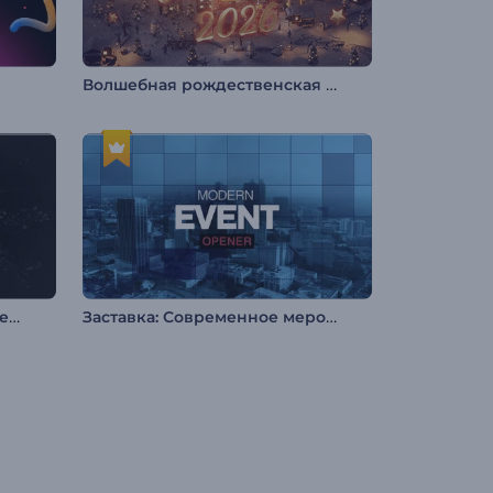
Волшебная рождественская деревушка
Анимация лого Эпичная сфера
Заставка: Современное мероприятие