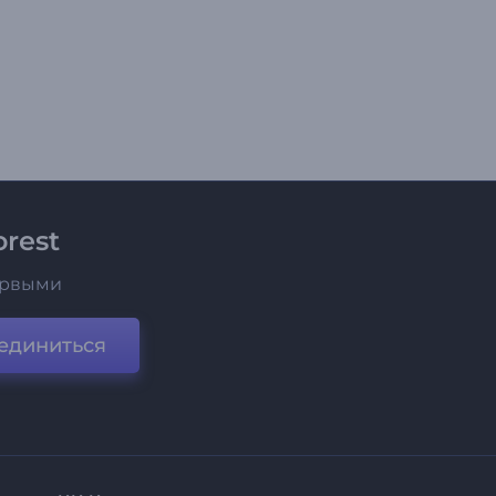
rest
ервыми
единиться