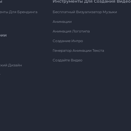
ы
Инструменты Для Создания Видео
енты Для Брендинга
Бесплатный Визуализатор Музыки
Анимации
Анимация Логотипа
рии
Создание Интро
Генератор Анимации Текста
Создайте Видео
ский Дизайн
т