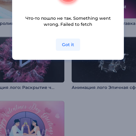
Что-то пошло не так. Something went
ролик: Медицина
Яркая новогодняя заставка
wrong. Failed to fetch
Got it
Анимация лого: Раскрытие частиц