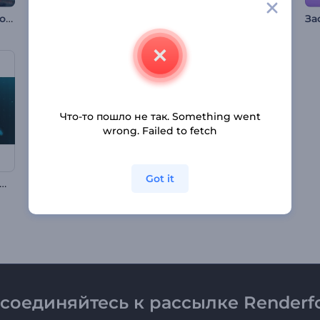
Интро крипто-технологий
Анимация лого: Дымчатый вихрь
Анимация лого: Сфера из слоев
Что-то пошло не так. Something went
wrong. Failed to fetch
Got it
нимация лого: HUD-дисплей
Видеооткрытка на День св. Валентина
Анимация лого: Жидкие частицы
соединяйтесь к рассылке Renderfo