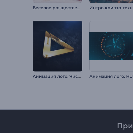
Веселое рождественское вступление к мультфильму
Анимация лого: Чистый металл
А
При