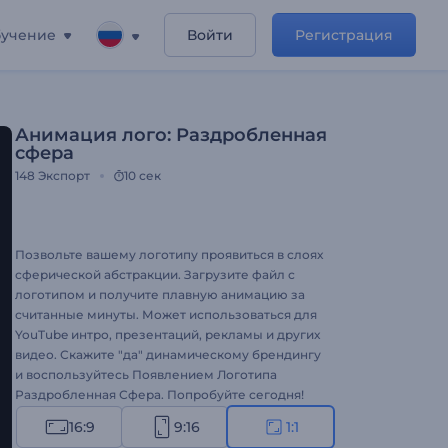
учение
Войти
Регистрация
Анимация лого: Раздробленная
сфера
148
Экспорт
10 сек
Позвольте вашему логотипу проявиться в слоях
сферической абстракции. Загрузите файл с
логотипом и получите плавную анимацию за
считанные минуты. Может использоваться для
YouTube интро, презентаций, рекламы и других
видео. Скажите "да" динамическому брендингу
и воспользуйтесь Появлением Логотипа
Раздробленная Сфера. Попробуйте сегодня!
16:9
9:16
1:1