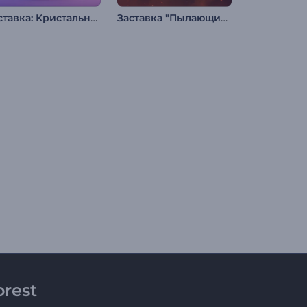
Заставка: Кристальный Рамадан
Заставка "Пылающий Огонь"
rest