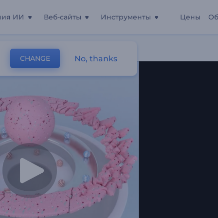
ния ИИ
Веб-сайты
Инструменты
Цены
Об
 Сфера
No, thanks
CHANGE