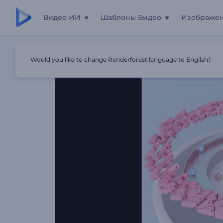
Видео ИИ
Шаблоны Видео
Изображе
Главная
Шаблоны
Анимация Лого: Раздробленная
Would you like to change Renderforest language to English?