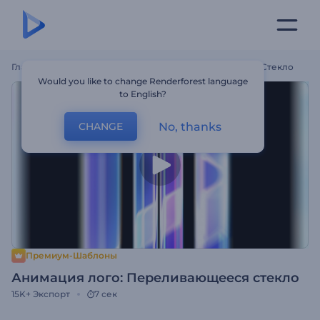
Главная
Шаблоны
Анимация Лого: Переливающееся Стекло
Would you like to change Renderforest language
to English?
No, thanks
CHANGE
Премиум-Шаблоны
Анимация лого: Переливающееся стекло
15K+
Экспорт
7 сек