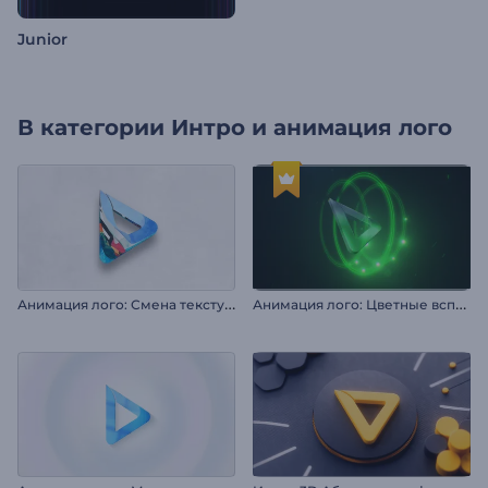
Junior
В категории
Интро и анимация лого
А
нимация лого: Смена текстуры в 3D
А
нимация лого: Цветные вспышки