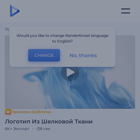
Главная
Шаблоны
Логотип Из Шелковой Ткани
Would you like to change Renderforest language
to English?
No, thanks
CHANGE
Премиум-Шаблоны
Логотип Из Шелковой Ткани
6K+
Экспорт
8 сек