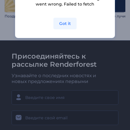
went wrong. Failed to fetch
П
оздравительно видео на Сэцубун
Анимация лого: Световые лучи
Got it
Присоединяйтесь к
рассылке Renderforest
Узнавайте о последних новостях и
новых предложениях первыми