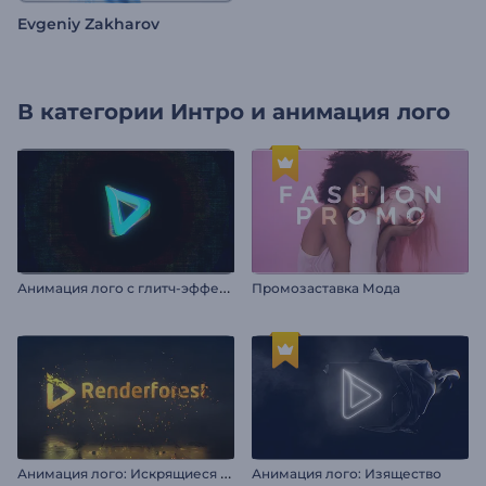
Evgeniy Zakharov
В категории
Интро и анимация лого
А
нимация лого с глитч-эффектом
Промозаставка Мода
А
нимация лого: Искрящиеся частицы
Анимация лого: Изящество