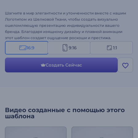
Шагните в мир элегантности и утонченности вместе с нашим
Логотипом из Шелковой Ткани, чтобы создать визуально
ошеломляющую презентацию индивидуальности вашего
бренда. Благодаря изящному дизайну и плавной анимации
этот шаблон создает ощущение роскоши и престижа.
Загрузите свой логотип, введите свой слоган и наблюдайте,
16:9
9:16
1:1
как ваш логотип изящно разворачивается на шелковой ткани.
Идеально подходит для интро и аутро бренда, дизайнеров
одежды, ателье по пошиву одежды, услуг по личному стилю и
Создать Сейчас
многих других важных проектов. Попробуйте прямо сейчас!
Видео созданные с помощью этого
шаблона