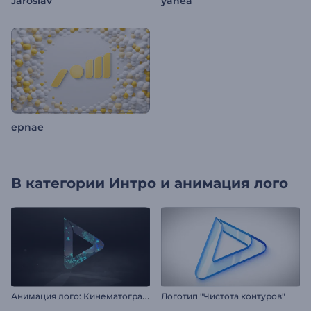
Jaroslav
yahea
epnae
В категории
Интро и анимация лого
А
нимация лого: Кинематографичная концовка
Логотип "Чистота контуров"