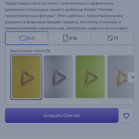
Представьте свой логотип с элегантным и эффектным
дизайном с помощью нашего шаблона Интро "Четкие
геометрические фигуры". Этот шаблон с геометрическими
узорами и формами придаст вашему логотипу стильное и
прямолинейное оформление. Настроить шаблон не составит
труда: загрузите свой логотип, напишите слоган, добавьте
16:9
9:16
1:1
фоновую музыку из нашей музыкальной библиотеки или
загрузите свою собственную. Идеально подходит для
Доступные стили
(5)
продвижения товаров и услуг, интро или аутро каналов,
телевизионной рекламы, открытия презентаций и многого
другого. Создавайте прямо сейчас и поднимайте свой бренд
на новый уровень!
Создать Сейчас