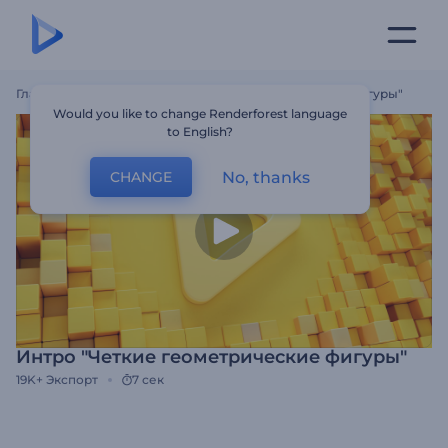
Главная
Шаблоны
Интро "Четкие Геометрические Фигуры"
Would you like to change Renderforest language
to English?
No, thanks
CHANGE
Интро "Четкие геометрические фигуры"
19K+
Экспорт
7 сек