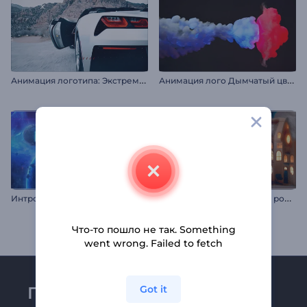
А
нимация логотипа: Экстремальные гонки
А
нимация лого Дымчатый цветной взрыв
И
нтро: Реалистичная Вселенная
В
ступление о шерстяном рождественском вечере
Что-то пошло не так. Something
went wrong. Failed to fetch
Присоединяйтесь к
Got it