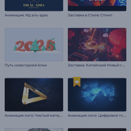
Анимация: Ид аль-адха
Заставка в Стиле Стомп
З
аставка: Китайский Новый год
Путь новогодней ёлки
А
нимация лого: Чистый металл
А
нимация лого: Цифровой глобус