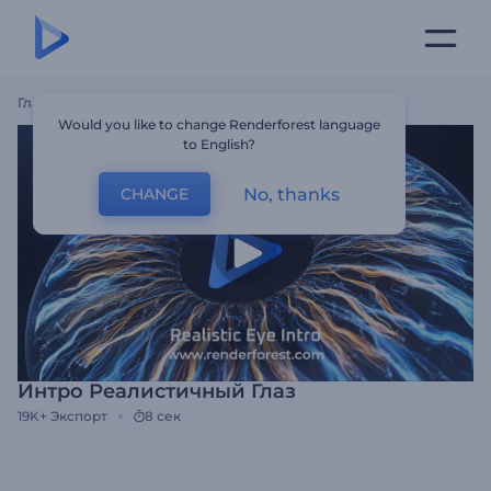
Главная
Шаблоны
Интро Реалистичный Глаз
Would you like to change Renderforest language
to English?
No, thanks
CHANGE
Интро Реалистичный Глаз
19K+
Экспорт
8 сек