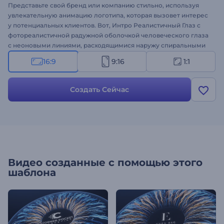
Представьте свой бренд или компанию стильно, используя
увлекательную анимацию логотипа, которая вызовет интерес
у потенциальных клиентов. Вот, Интро Реалистичный Глаз с
фотореалистичной радужной оболочкой человеческого глаза
с неоновыми линиями, расходящимися наружу спиральными
узорами, чтобы показать ваш логотип. Загрузите свой логотип,
16:9
9:16
1:1
напишите слоган и подождите несколько минут, чтобы
получить профессионально анимированный логотип. Он
идеально подходит для представления новых технических
Создать Сейчас
продуктов или услуг, брендов оптики, магазинов оптики, кино
и фотостудий и множества других целей. Этот шаблон
обязательно привлечет внимание зрителей и максимально
успешно продвинет ваш бренд. Попробуйте уже прямо
сейчас!
Видео созданные с помощью этого
шаблона