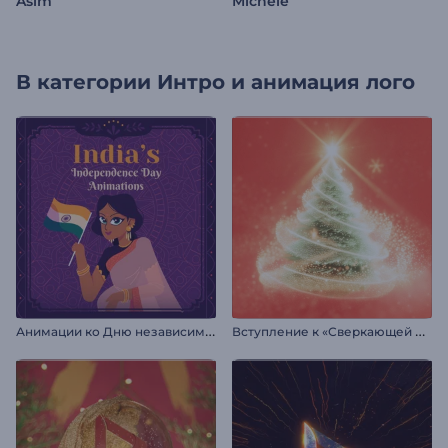
Asim
Michele
В категории
Интро и анимация лого
А
нимации ко Дню независимости Индии
В
ступление к «Сверкающей рождественской елке»