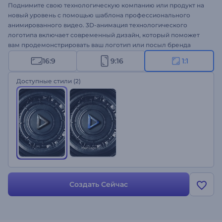
Поднимите свою технологическую компанию или продукт на
новый уровень с помощью шаблона профессионального
анимированного видео. 3D-анимация технологического
логотипа включает современный дизайн, который поможет
вам продемонстрировать ваш логотип или посыл бренда
стильно и креативно. Загрузите свой логотип, введите слоган
16:9
9:16
1:1
компании и получите качественную анимацию логотипа всего
за пару кликов. Шаблон идеально подходит для оформления
Доступные стили
(2)
промороликов для технологических компаний, презентации
бренда или продукта и других творческих проектов. Создайте
свою анимацию!
Создать Сейчас