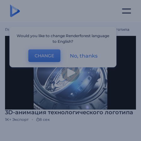
Главная
Шаблоны
3D-Анимация Технологического Логотипа
Would you like to change Renderforest language
to English?
No, thanks
CHANGE
3D-анимация технологического логотипа
1K+
Экспорт
8 сек