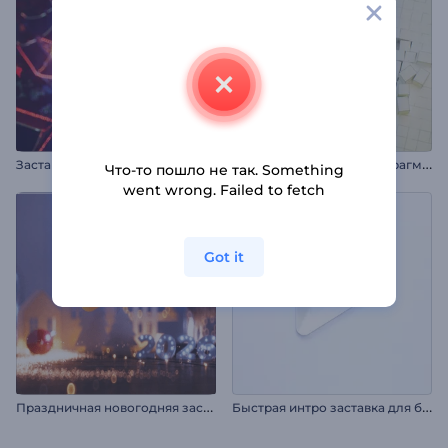
З
аставка: Китайский Новый год
А
нимация лого: Куб из фрагментов
Что-то пошло не так. Something
went wrong. Failed to fetch
Got it
П
раздничная новогодняя заставка
Б
ыстрая интро заставка для бизнеса