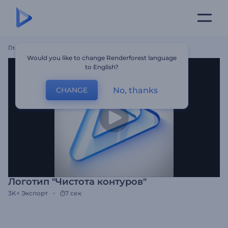
Главная
Шаблоны
Логотип "Чистота Контуров"
Would you like to change Renderforest language
to English?
No, thanks
CHANGE
Логотип "Чистота контуров"
3K+
Экспорт
7 сек