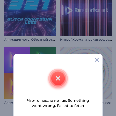
А
нимация лого: Обратный отсчет в стиле глитч
И
нтро "Хроматическая рефракция"
Что-то пошло не так. Something
А
нимация лого: Сияющий хром
Интро: Симметричные фигуры
went wrong. Failed to fetch