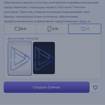
Обеспечьте своему логотипу элегантное и профессиональное
представление с помощью нашего Логотипа "Чистота
контуров". Простая, плавная анимация подчеркивает ваш
бренд с минималистским оттенком, обеспечивая
профессиональное и креативное представление. Будь то
бизнес-презентации, креативные кампании или презентации
16:9
9:16
1:1
в социальных сетях, этот шаблон идеально подходит для
создания высококачественного видео за считанные секунды.
Доступные стили
(2)
Загрузите свой логотип, добавьте название компании и
слоган, выберите динамичную фоновую музыку - и готово.
Начните творить прямо сейчас!
Создать Сейчас