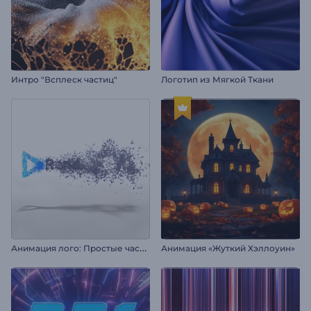
Интро "Всплеск частиц"
Логотип из Мягкой Ткани
А
нимация лого: Простые частицы
Анимация «Жуткий Хэллоуин»