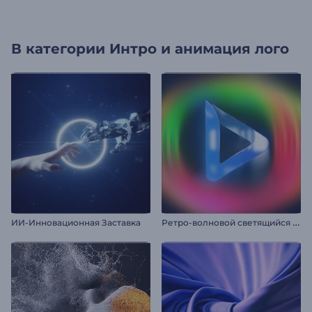
В категории
Интро и анимация лого
Р
етро-волновoй светящийся логотип
ИИ-Инновационная Заставка