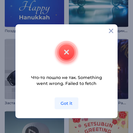
П
оздравительные Reels на Хануку
И
нтро автомобиля в аэродинамическом туннеле
Что-то пошло не так. Something
went wrong. Failed to fetch
И
нтро "Сверкающая ночь Рамадана"
Got it
Заставка "Чистая оптика"