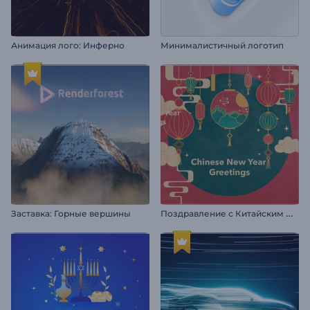
Анимация лого: Инферно
Минималистичный логотип
П
оздравление с Китайским Новым годом
Заставка: Горные вершины