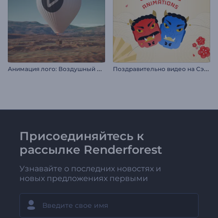
А
нимация лого: Воздушный шар
П
оздравительно видео на Сэцубун
Присоединяйтесь к
рассылке Renderforest
Узнавайте о последних новостях и
новых предложениях первыми