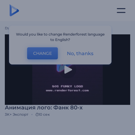
Главная
Шаблоны
Анимация Лого: Фанк 80-Х
Would you like to change Renderforest language
to English?
No, thanks
CHANGE
Анимация лого: Фанк 80-х
3K+
Экспорт
10 сек