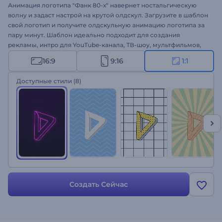
Анимация логотипа "Фанк 80-х" навернет ностальгическую
волну и задаст настрой на крутой олдскул. Загрузите в шаблон
свой логотип и получите олдскульную анимацию логотипа за
пару минут. Шаблон идеально подходит для создания
рекламы, интро для YouTube-канала, ТВ-шоу, мультфильмов,
заставок к фильмам и многого другого. Обыграйте ретро и
16:9
9:16
1:1
фанк и создайте свою анимацию логотипа!
Доступные стили
(8)
Создать Сейчас