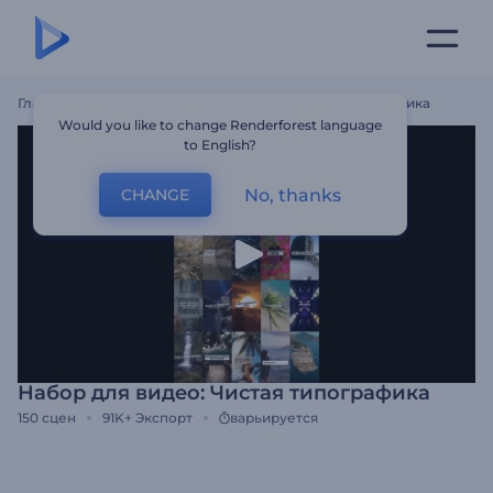
Главная
Шаблоны
Набор Для Видео: Чистая Типографика
Would you like to change Renderforest language
to English?
No, thanks
CHANGE
Набор для видео: Чистая типографика
150
сцен
91K+
Экспорт
варьируется