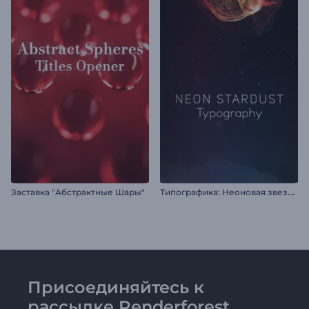
Т
ипографика: Неоновая звездная пыль
Заставка "Абстрактные Шары"
Присоединяйтесь к
рассылке Renderforest