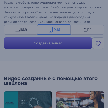
Разжечь любопытство аудитории можно с помощью
эффектного видео с текстом. С набором для создания роликов
“Чистая типографика” ваша презентация выделится среди
конкурентов. Шаблон идеально подходит для создания
роликов для соцсетей, YouTube-каналов, рекламы на тв,
промороликов для бизнеса, блогов и многого другого. Просто
16:9
9:16
1:1
загрузите свои медиафайлы - динамичное видео будет готово
за несколько минут. Создайте оригинальное видео с текстом!
Создать Сейчас
Видео созданные с помощью этого
шаблона