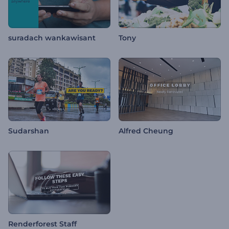
suradach wankawisant
Tony
Sudarshan
Alfred Cheung
Renderforest Staff