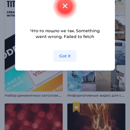
Что-то пошло не так. Something
went wrong. Failed to fetch
Got it
Н
абор динамичных заголовков в стиле стомп
И
нформативные видео для соцсетей