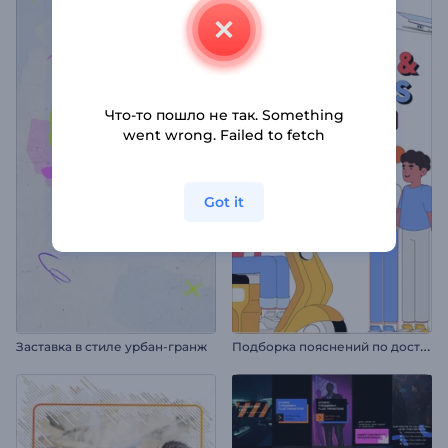
Что-то пошло не так. Something
went wrong. Failed to fetch
Got it
П
одборка пояснений по доставке и логистике
Заставка в стиле урбан-гранж