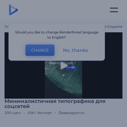
Главная
Шаблоны
Минималистичная Типографика Для Соцсетей
Would you like to change Renderforest language
to English?
No, thanks
CHANGE
Минималистичная типографика для
соцсетей
200
сцен
20K+
Экспорт
варьируется