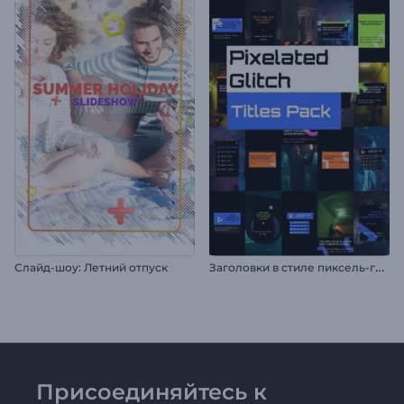
З
аголовки в стиле пиксель-глитч
Слайд-шоу: Летний отпуск
Присоединяйтесь к