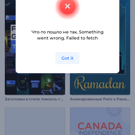
Что-то пошло не так. Something
went wrong. Failed to fetch
Got it
З
аголовки в стиле пиксель-глитч
А
нимированные Рилс к Рамадану