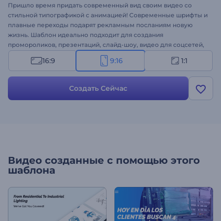
Пришло время придать современный вид своим видео со
стильной типографикой с анимацией! Современные шрифты и
плавные переходы подарят рекламным посланиям новую
жизнь. Шаблон идеально подходит для создания
промороликов, презентаций, слайд-шоу, видео для соцсетей,
мотивационных видео и многого другого. Воспользуйтесь
16:9
9:16
1:1
шаблоном “Трендовая типографика” и донесите свой месседж
до аудитории!
Создать Сейчас
Видео созданные с помощью этого
шаблона