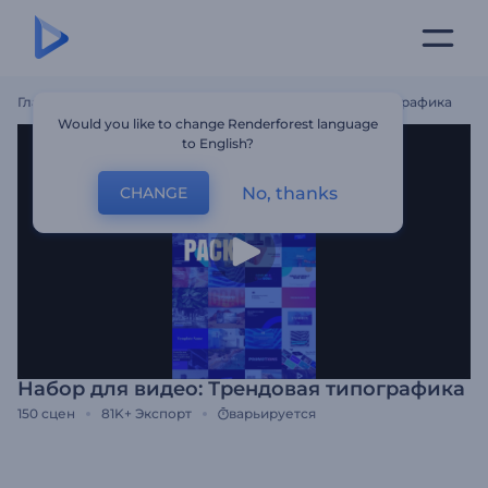
Главная
Шаблоны
Набор Для Видео: Трендовая Типографика
Would you like to change Renderforest language
to English?
No, thanks
CHANGE
Набор для видео: Трендовая типографика
150
сцен
81K+
Экспорт
варьируется